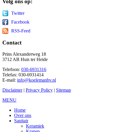
Volg
ons op:
Twitter
Facebook
RSS-Feed
Contact
Prins Alexanderweg 18
3712 AB Huis ter Heide
Telefoon:
030-6931316
Telefax: 030-6931414
E-mail:
info@koelemanbv.nl
Disclaimer
|
Privacy Policy
|
Sitemap
MENU
Home
Over ons
Sanitair
Keramiek
Kranen