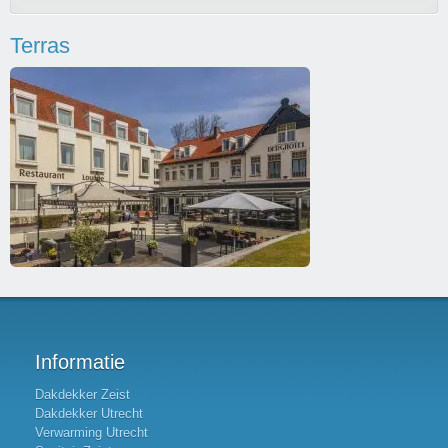
Terras
Informatie
Dakdekker Zeist
Dakdekker Utrecht
Verwarming Utrecht