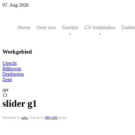
07. Aug 2026
Home
Over ons
Sanitair
CV Installaties
Dakbe
Werkgebied
Utrecht
Bilthoven
Driebergen
Zeist
apr
13
slider g1
Published by
sales
. Full size is
980×280
pixels.