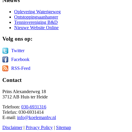
Nieuws
Oplevering Waterigeweg
Ontstoppingsaanhanger
Tennisvereniging B&D
Nieuwe Website Online
Volg
ons op:
Twitter
Facebook
RSS-Feed
Contact
Prins Alexanderweg 18
3712 AB Huis ter Heide
Telefoon:
030-6931316
Telefax: 030-6931414
E-mail:
info@koelemanbv.nl
Disclaimer
|
Privacy Policy
|
Sitemap