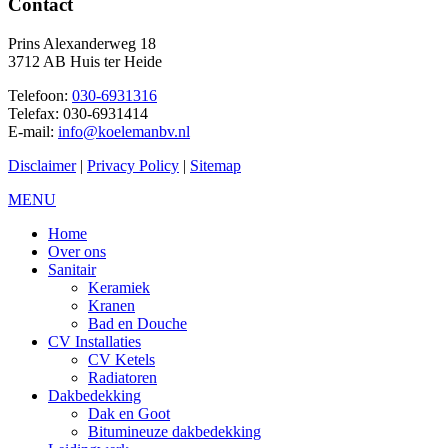
Contact
Prins Alexanderweg 18
3712 AB Huis ter Heide
Telefoon:
030-6931316
Telefax: 030-6931414
E-mail:
info@koelemanbv.nl
Disclaimer
|
Privacy Policy
|
Sitemap
MENU
Home
Over ons
Sanitair
Keramiek
Kranen
Bad en Douche
CV Installaties
CV Ketels
Radiatoren
Dakbedekking
Dak en Goot
Bitumineuze dakbedekking