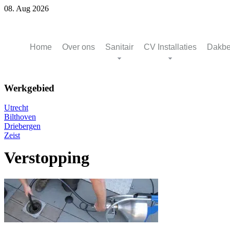
08. Aug 2026
Home
Over ons
Sanitair
CV Installaties
Dakbe
Werkgebied
Utrecht
Bilthoven
Driebergen
Zeist
Verstopping