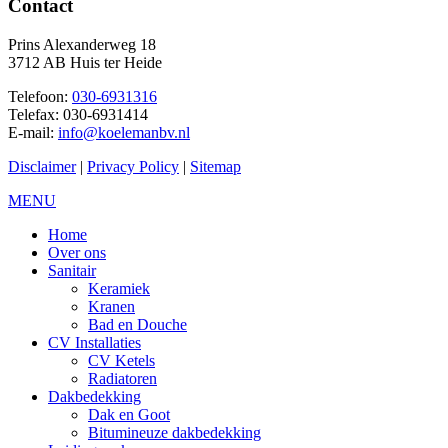
Contact
Prins Alexanderweg 18
3712 AB Huis ter Heide
Telefoon:
030-6931316
Telefax: 030-6931414
E-mail:
info@koelemanbv.nl
Disclaimer
|
Privacy Policy
|
Sitemap
MENU
Home
Over ons
Sanitair
Keramiek
Kranen
Bad en Douche
CV Installaties
CV Ketels
Radiatoren
Dakbedekking
Dak en Goot
Bitumineuze dakbedekking